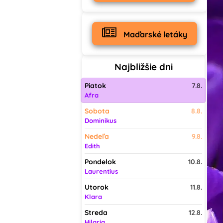
Maďarské letáky
Najbližšie dni
Piatok
7.8.
Afra
Sobota
8.8.
Dominikus
Nedeľa
9.8.
Edith
Pondelok
10.8.
Laurentius
Utorok
11.8.
Klara
Streda
12.8.
Hilaria