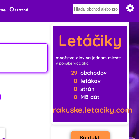
O
rne
statné
Letáčiky
množstvo zliav na jednom mieste
v ponuke viac ako:
29
obchodov
0
letákov
0
strán

0
MB dát
rakuske.letaciky.com
Kontakt