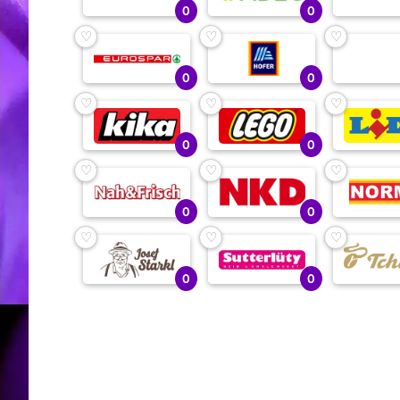
0
0
♡
♡
♡
0
0
♡
♡
♡
0
0
♡
♡
♡
0
0
♡
♡
♡
0
0