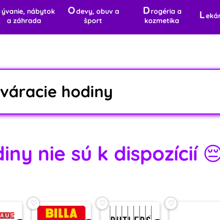
B
O
D
ývanie, nábytok
devy, obuv a
rogéria a
L
eká
a záhrada
šport
kozmetika
váracie hodiny
ny nie sú k dispozícií 
♡
♡
♡