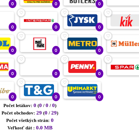
0
0
0
♡
♡
♡
0
0
0
♡
♡
♡
0
0
0
♡
♡
♡
0
0
0
♡
♡
0
0
0
0
0
0
0
Počet letákov:
(
/
/
)
29
0
29
Počet obchodov:
(
/
)
0
Počet všetkých strán:
0.0 MB
Veľkosť dát :