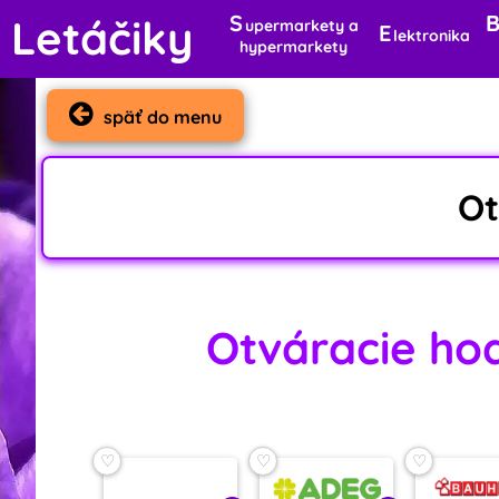
S
Letáčiky
upermarkety a
E
lektronika
hypermarkety
späť do menu
Ot
Otváracie hodi
♡
♡
♡