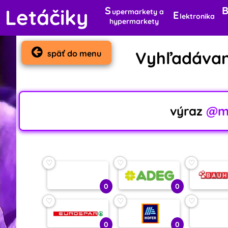
S
Letáčiky
upermarkety a
E
lektronika
hypermarkety
Vyhľadávan
späť do menu
výraz
@ml
♡
♡
♡
0
0
♡
♡
♡
0
0