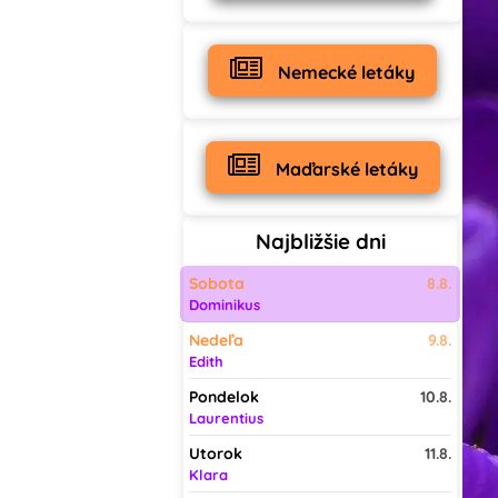
Nemecké letáky
Maďarské letáky
Najbližšie dni
Sobota
8.8.
Dominikus
Nedeľa
9.8.
Edith
Pondelok
10.8.
Laurentius
Utorok
11.8.
Klara