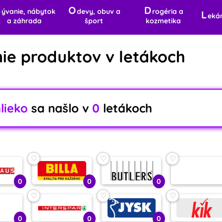
B
O
D
ývanie, nábytok
devy, obuv a
rogéria a
L
eká
a záhrada
šport
kozmetika
ie produktov v letákoch
ieko
sa našlo v
0
letákoch
♡
♡
♡
0
0
0
♡
♡
♡
0
0
0