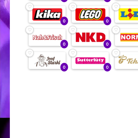
♡
♡
♡
0
0
♡
♡
♡
0
0
♡
♡
♡
0
0