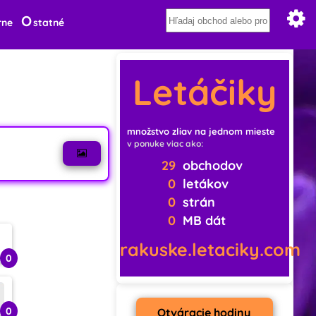
O
rne
statné
Letáčiky
množstvo zliav na jednom mieste
v ponuke viac ako:
29
obchodov
0
letákov
0
strán
0
MB dát
rakuske.letaciky.com
0
0
Otváracie hodiny