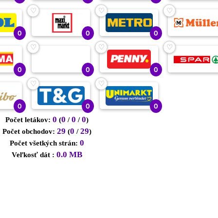
♡
♡
♡
0
0
0
♡
♡
♡
0
0
0
♡
♡
0
0
0
0
0
0
0
Počet letákov:
(
/
/
)
29
0
29
Počet obchodov:
(
/
)
0
Počet všetkých strán:
0.0 MB
Veľkosť dát :