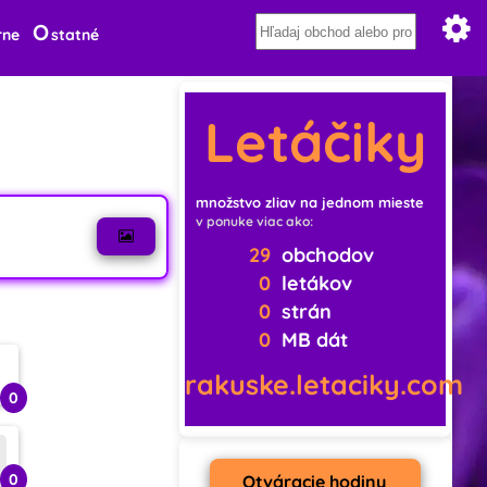
O
rne
statné
Letáčiky
množstvo zliav na jednom mieste
v ponuke viac ako:
29
obchodov
0
letákov
0
strán
0
MB dát
rakuske.letaciky.com
0
0
Otváracie hodiny