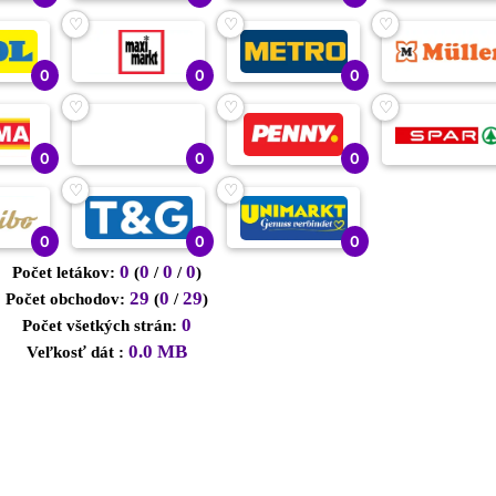
♡
♡
♡
0
0
0
♡
♡
♡
0
0
0
♡
♡
0
0
0
0
0
0
0
Počet letákov:
(
/
/
)
29
0
29
Počet obchodov:
(
/
)
0
Počet všetkých strán:
0.0 MB
Veľkosť dát :