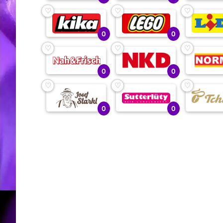
♡
♡
♡
0
0
♡
♡
♡
0
0
♡
♡
♡
0
0