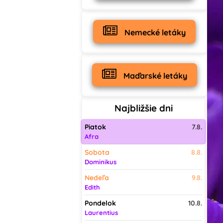
Nemecké letáky
Maďarské letáky
Najbližšie dni
Piatok
7.8.
Afra
Sobota
8.8.
Dominikus
Nedeľa
9.8.
Edith
Pondelok
10.8.
Laurentius