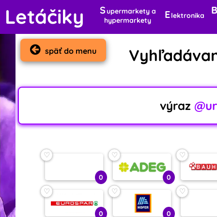
S
Letáčiky
upermarkety a
E
lektronika
hypermarkety
Vyhľadávan
späť do menu
výraz
@ur
♡
♡
♡
0
0
♡
♡
♡
0
0