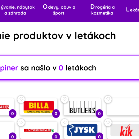
B
O
D
ývanie, nábytok
devy, obuv a
rogéria a
L
eká
a záhrada
šport
kozmetika
ie produktov v letákoch
piner
sa našlo v
0
letákoch
♡
♡
♡
0
0
0
♡
♡
♡
0
0
0